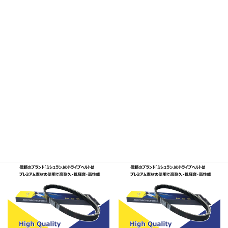
ADV160
KF54
ADV160AP
23100
PCX160
KF47
WW160AP
23100
関連商品